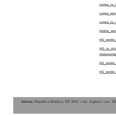
Legea_cu_pr
Legea_pent
Legea_cu_pr
Hotrire_pen
HG_pentru_a
HG_cu_privi
implementa
HG_pentru_ap
HG_pentru_a
Adresa:
Republica Moldova, MD 3642, r-nul. Ungheni, com. Ră
actualizat la: 31.07.2026