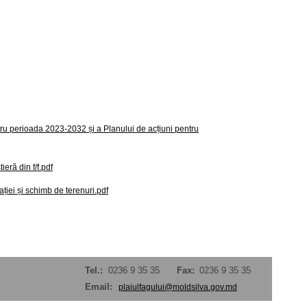
ru perioada 2023-2032 și a Planului de acțiuni pentru
eră din f/f.pdf
iei și schimb de terenuri.pdf
Tel.:
0236 9 35 35
Fax:
0236 9 35 35
Email:
plaiulfagului@moldsilva.gov.md