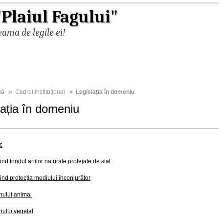
Plaiul Fagului"
ama de legile ei!
nă
»
Cadrul instituțional
» Legislația în domeniu
lația în domeniu
c
nd fondul ariilor naturale protejate de stat
ind protecţia mediului înconjurător
ului animal
ului vegetal