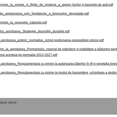
ivire_la_zonele_și_fîșiile_de_protecie_a_apelor rîurilor și bazinele de apă.pdf
ru_ameliorarea_prin_împădurire_a_terenurilor_degradate.pdf
ivire_la_resursele_naturale.pdf
tru_aprobarea_Strategiei_dezvoltrii_durabile.pdf
probarea_actelor_normative_vizind gestionarea gospodăriei silvice.pdf
re_la_aprobarea_Programului_naional de extindere și reabilitare a pădurilor pent
rea acestuia pe perioada 2023-2027.pdf
robarea_Regulamentului cu privire la autorizarea tăierilor în f/f și vegetația foresti
probarea_Regulamentului cu privire la modul de transmitere, schimbare a destinaț
denii Vechi