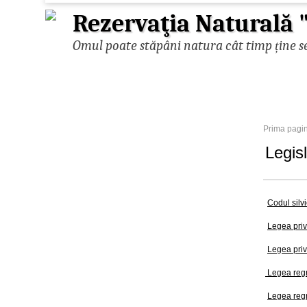
Rezervaţia Naturală "
Omul poate stăpâni natura cât timp ține se
Prima pagi
Legis
Codul silvi
Legea privi
Legea priv
Legea regn
Legea regn