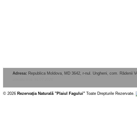
Adresa:
Republica Moldova, MD 3642, r-nul. Ungheni, com. Rădenii V
actualizat la: 31.07.2026
© 2026
Rezervaţia Naturală "Plaiul Fagului"
Toate Drepturile Rezervate.