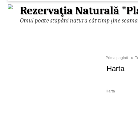
Rezervaţia Naturală "Pl
Omul poate stăpâni natura cât timp ține seama d
Prima pagină
»
T
Harta
Harta