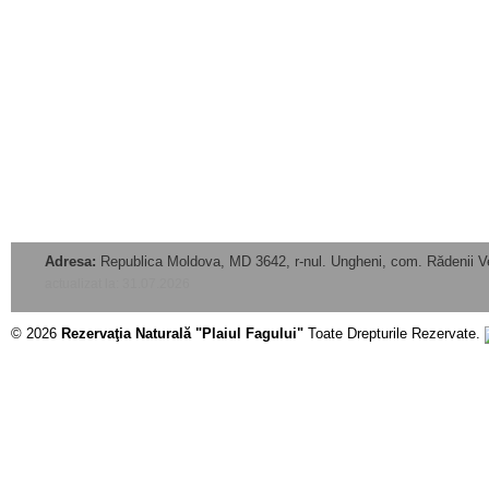
Adresa:
Republica Moldova, MD 3642, r-nul. Ungheni, com. Rădenii V
actualizat la: 31.07.2026
© 2026
Rezervaţia Naturală "Plaiul Fagului"
Toate Drepturile Rezervate.