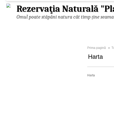
Rezervaţia Naturală "Pl
Omul poate stăpâni natura cât timp ține seama d
Prima pagină
»
T
Harta
Harta