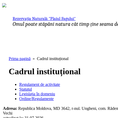
Rezervaţia Naturală "Plaiul Fagului"
Omul poate stăpâni natura cât timp ține seama de 
Prima pagină
» Cadrul instituțional
Cadrul instituțional
Regulament de activitate
Statutul
Legislația în domeniu
Ordine/Regulamente
Adresa:
Republica Moldova, MD 3642, r-nul. Ungheni, com. Răden
Vechi
actualizat la: 31.07.2026