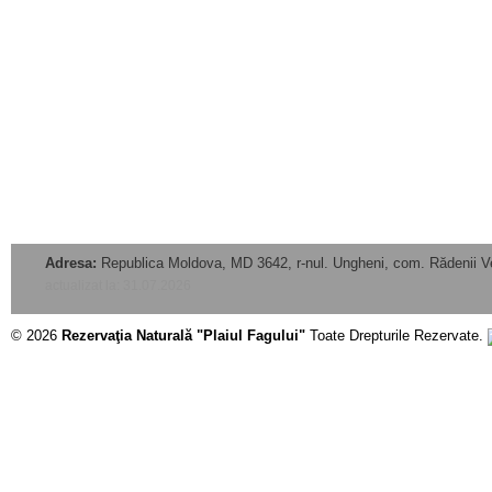
Adresa:
Republica Moldova, MD 3642, r-nul. Ungheni, com. Rădenii V
actualizat la: 31.07.2026
© 2026
Rezervaţia Naturală "Plaiul Fagului"
Toate Drepturile Rezervate.