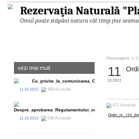
Rezervaţia Naturală "Pl
Omul poate stăpâni natura cât timp ține seama d
Prima pagină
»
C
11
vezi mai mult
Ordi
10.2022
Cu_privire_la_comunicarea_Codului_de_etic_i_cond
499 Accesări
11.10.2022
477 Accesări
Despre_aprobarea_Regulamentului_cu_privire_la_evidena_
Ordin_nr._110_din
548 Accesări
11.10.2022