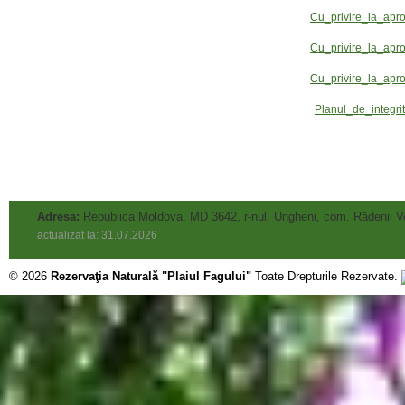
Cu_privire_la_apr
Cu_privire_la_apr
Cu_privire_la_apro
Planul_de_integri
Adresa:
Republica Moldova, MD 3642, r-nul. Ungheni, com. Rădenii V
actualizat la: 31.07.2026
© 2026
Rezervaţia Naturală "Plaiul Fagului"
Toate Drepturile Rezervate.