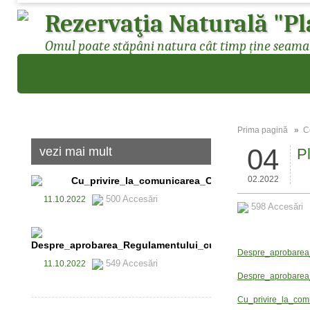
Rezervaţia Naturală "Pl
Omul poate stăpâni natura cât timp ține seama d
Prima pagină
»
C
04
vezi mai mult
P
02.2022
Cu_privire_la_comunicarea_Codului_de_etic_i_cond
500 Accesări
11.10.2022
598 Accesări
Despre_aprobarea_Regulamentului_cu_privire_la_evidena_
Despre_aprobarea_
549 Accesări
11.10.2022
Despre_aprobarea_R
Cu_privire_la_comu