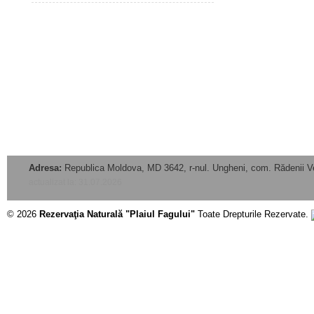
Adresa:
Republica Moldova, MD 3642, r-nul. Ungheni, com. Rădenii V
actualizat la: 31.07.2026
© 2026
Rezervaţia Naturală "Plaiul Fagului"
Toate Drepturile Rezervate.