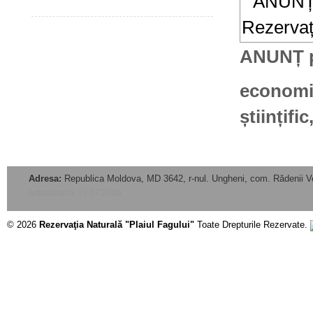
ANUNȚ pe
economis
științif
Adresa:
Republica Moldova, MD 3642, r-nul. Ungheni, com. Rădenii V
actualizat la: 31.07.2026
© 2026
Rezervaţia Naturală "Plaiul Fagului"
Toate Drepturile Rezervate.