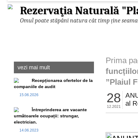
Rezervaţia Naturală "Pl
Omul poate stăpâni natura cât timp ține seama d
Prima pa
vezi mai mult
funcțiil
”Plaiul 
Recepționarea ofertelor de la
companiile de audit
28
ANUN
15.06.2026
al R
12.2021
Întreprinderea are vacante
următoarele ocupații: strungar,
electrician.
14.06.2023