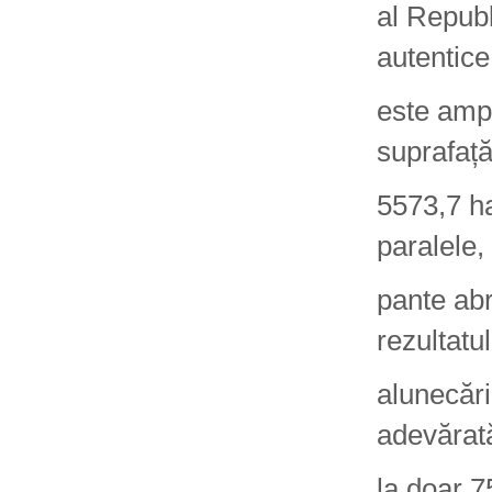
al Republ
autentice
este ampl
suprafaț
5573,7 ha
paralele,
pante abr
rezultatul
alunecări
adevărată
la doar 7