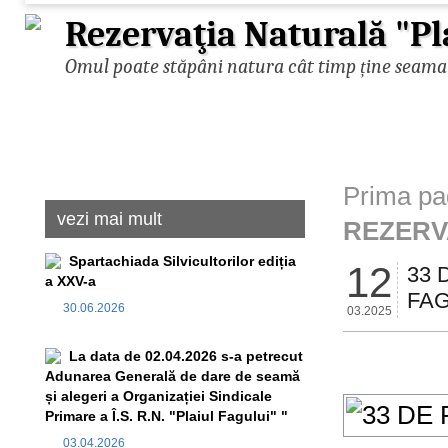
Rezervaţia Naturală "Pl
Omul poate stăpâni natura cât timp ține seama d
Prima pa
vezi mai mult
REZERV
Spartachiada Silvicultorilor ediția
12
33 
a XXV-a
FAG
30.06.2026
03.2025
La data de 02.04.2026 s-a petrecut
Adunarea Generală de dare de seamă
și alegeri a Organizației Sindicale
Primare a Î.S. R.N. "Plaiul Fagului" "
03.04.2026