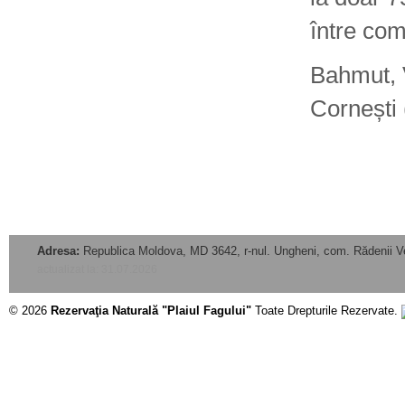
între co
Bahmut, V
Cornești 
Adresa:
Republica Moldova, MD 3642, r-nul. Ungheni, com. Rădenii V
actualizat la: 31.07.2026
© 2026
Rezervaţia Naturală "Plaiul Fagului"
Toate Drepturile Rezervate.