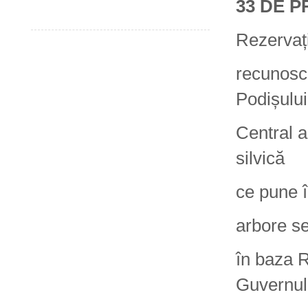
33 DE P
Rezervați
recunoscu
Podișului
Central a
silvică
ce pune î
arbore se
în baza R
Guvernul