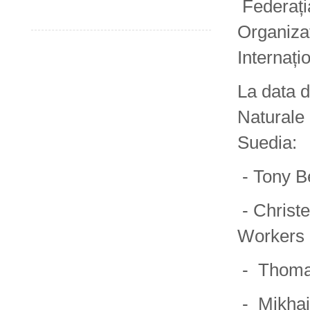
Federația
Organizaț
Internați
La data d
Naturale 
Suedia:
- Tony Be
- Christe
Workers 
- Thomas
- Mikhai