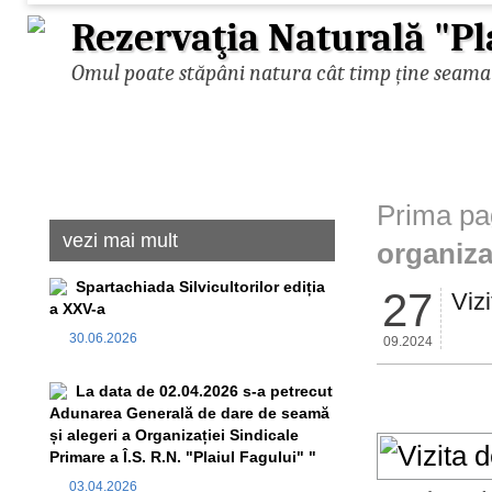
Rezervaţia Naturală "Pl
Omul poate stăpâni natura cât timp ține seama d
Prima pa
vezi mai mult
organiza
Spartachiada Silvicultorilor ediția
27
Viz
a XXV-a
30.06.2026
09.2024
La data de 02.04.2026 s-a petrecut
Adunarea Generală de dare de seamă
și alegeri a Organizației Sindicale
Primare a Î.S. R.N. "Plaiul Fagului" "
03.04.2026