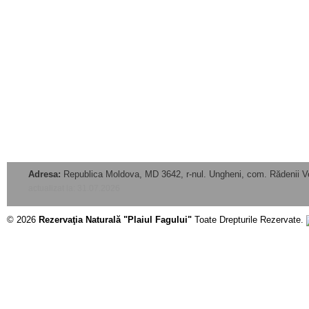
Adresa:
Republica Moldova, MD 3642, r-nul. Ungheni, com. Rădenii V
actualizat la: 31.07.2026
© 2026
Rezervaţia Naturală "Plaiul Fagului"
Toate Drepturile Rezervate.