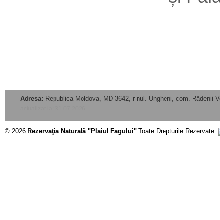
Adresa:
Republica Moldova, MD 3642, r-nul. Ungheni, com. Rădenii V
actualizat la: 31.07.2026
© 2026
Rezervaţia Naturală "Plaiul Fagului"
Toate Drepturile Rezervate.