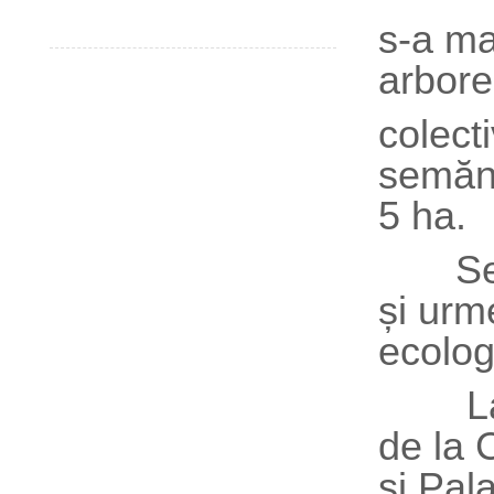
s-a ma
arbore
colecti
semăna
5 ha.
Sector
și urm
ecolog
La ev
de la 
și Pal