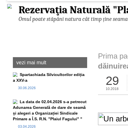
Rezervaţia Naturală "Pl
Omul poate stăpâni natura cât timp ține seama d
Prima pa
vezi mai mult
dăinuire
Spartachiada Silvicultorilor ediția
29
a XXV-a
30.06.2026
10.2018
La data de 02.04.2026 s-a petrecut
Adunarea Generală de dare de seamă
și alegeri a Organizației Sindicale
Primare a Î.S. R.N. "Plaiul Fagului" "
03.04.2026