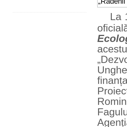
La 
ofici
Ecolo
acestu
„Dezvo
Unghen
finan
Proie
Romin
Fagulu
Agenți