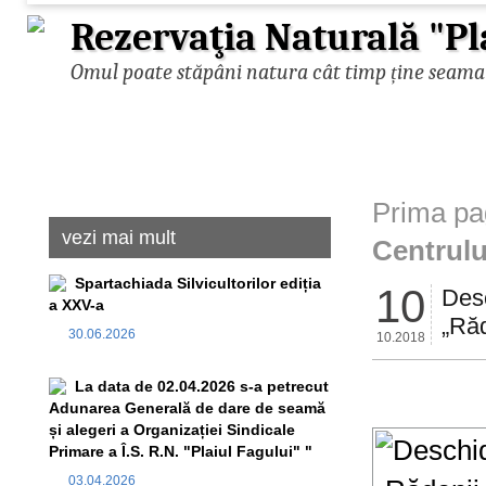
Rezervaţia Naturală "Pl
Omul poate stăpâni natura cât timp ține seama d
Prima pa
vezi mai mult
Centrulu
Spartachiada Silvicultorilor ediția
10
Desc
a XXV-a
„Răd
30.06.2026
10.2018
La data de 02.04.2026 s-a petrecut
Adunarea Generală de dare de seamă
și alegeri a Organizației Sindicale
Primare a Î.S. R.N. "Plaiul Fagului" "
03.04.2026