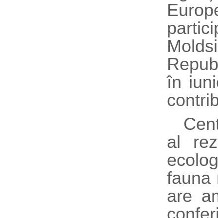
Europ
partic
Molds
Republ
în iun
contri
Cent
al rez
ecolog
fauna 
are am
confer