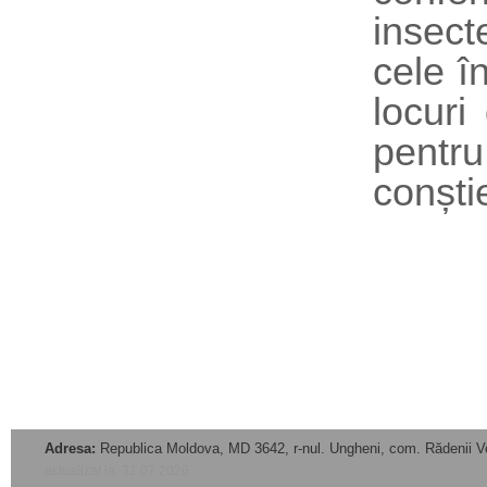
insect
cele î
locuri
pentr
conști
Adresa:
Republica Moldova, MD 3642, r-nul. Ungheni, com. Rădenii V
actualizat la: 31.07.2026