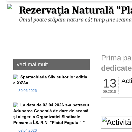
Rezervaţia Naturală "Pl
Omul poate stăpâni natura cât timp ține seama d
Prima pa
vezi mai mult
dedicate 
Spartachiada Silvicultorilor ediția
13
Acti
a XXV-a
30.06.2026
09.2018
La data de 02.04.2026 s-a petrecut
Adunarea Generală de dare de seamă
și alegeri a Organizației Sindicale
Primare a Î.S. R.N. "Plaiul Fagului" "
03.04.2026