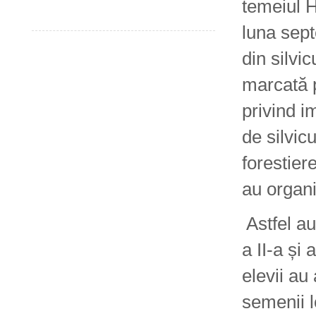
temeiul H
luna sept
din silvic
marcată p
privind i
de silvic
forestier
au organi
Astfel au
a II-a și 
elevii au
semenii l