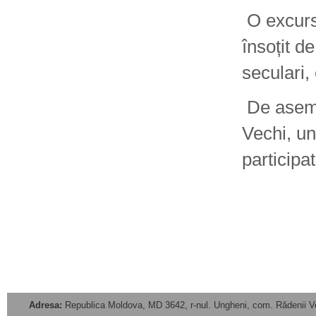
O excurs
însoțit d
seculari,
De aseme
Vechi, un
participa
Adresa:
Republica Moldova, MD 3642, r-nul. Ungheni, com. Rădenii V