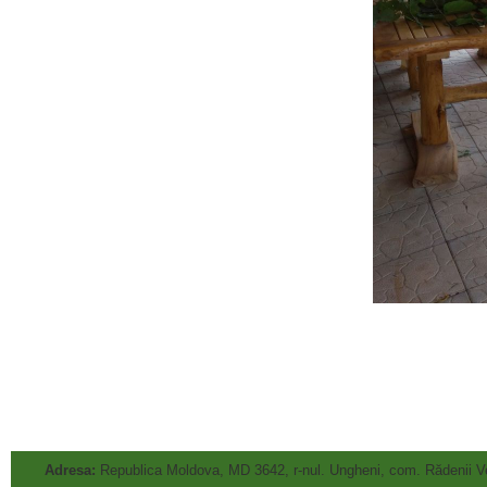
Adresa:
Republica Moldova, MD 3642, r-nul. Ungheni, com. Rădenii V