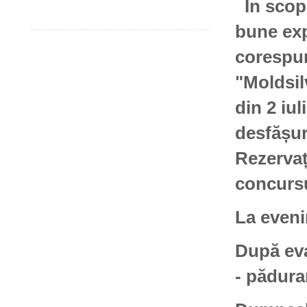
În scopu
bune exp
corespun
"Moldsil
din 2 iu
desfășur
Rezervaț
concurs
La eveni
După eva
- pădura