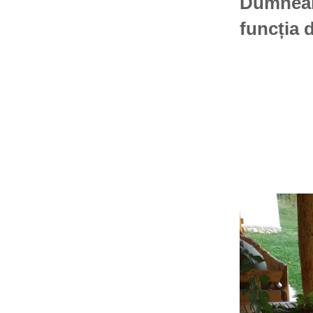
Dumnealui
funcția 