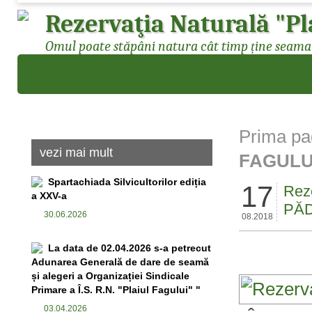
Rezervaţia Naturală "Pl
Omul poate stăpâni natura cât timp ține seama d
Prima pa
vezi mai mult
FAGULUI
Spartachiada Silvicultorilor ediția
17
Rez
a XXV-a
PĂ
30.06.2026
08.2018
La data de 02.04.2026 s-a petrecut
Adunarea Generală de dare de seamă
și alegeri a Organizației Sindicale
Primare a Î.S. R.N. "Plaiul Fagului" "
03.04.2026