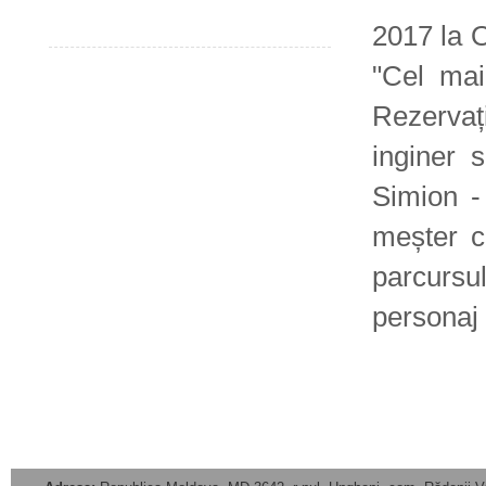
2017 la O
"Cel mai
Rezervaț
inginer s
Simion -
meșter ci
parcursu
personaj 