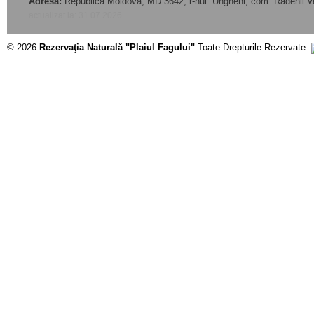
Adresa:
Republica Moldova, MD 3642, r-nul. Ungheni, com. Rădenii V
actualizat la: 31.07.2026
© 2026
Rezervaţia Naturală "Plaiul Fagului"
Toate Drepturile Rezervate.