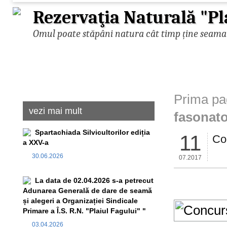
Rezervaţia Naturală "Pl
Omul poate stăpâni natura cât timp ține seama d
Prima pa
vezi mai mult
fasonato
Spartachiada Silvicultorilor ediția
11
Co
a XXV-a
30.06.2026
07.2017
La data de 02.04.2026 s-a petrecut
Adunarea Generală de dare de seamă
și alegeri a Organizației Sindicale
Primare a Î.S. R.N. "Plaiul Fagului" "
03.04.2026