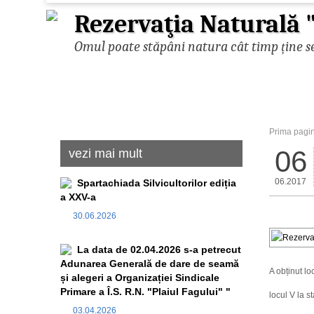
Rezervaţia Naturală "
Omul poate stăpâni natura cât timp ține se
Prima pagi
06
vezi mai mult
06.2017
Spartachiada Silvicultorilor ediția
a XXV-a
30.06.2026
La data de 02.04.2026 s-a petrecut
Adunarea Generală de dare de seamă
A obținut lo
și alegeri a Organizației Sindicale
Primare a Î.S. R.N. "Plaiul Fagului" "
locul V la st
03.04.2026