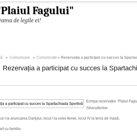
Plaiul Fagului"
ama de legile ei!
nă
»
Comunicare
»
Comunicate
» Rezervația a participat cu succes la Sparta
Rezervația a participat cu succes la Spartach
Echipa rezervației
”Plaiul Fagu
Silvicultorilor.
cul I la aruncarea Darțului, locul I la volei-femei, locul IV la tenis de masă,
art cu familia.