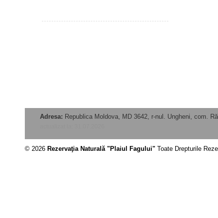
Adresa:
Republica Moldova, MD 3642, r-nul. Ungheni, com. Ră
actualizat la: 31.07.2026
© 2026
Rezervaţia Naturală "Plaiul Fagului"
Toate Drepturile Rez