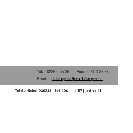
Tel.:
0236 9 35 35
Fax:
0236 9 35 35
Email:
plaiulfagului@moldsilva.gov.md
Total vizitatori
:
230238
|
ieri
:
106
|
azi
:
57
|
online
:
11