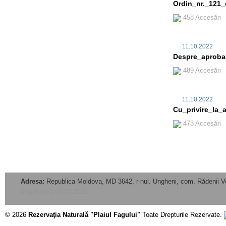
Ordin_nr._121_
458 Accesări
11.10.2022
Despre_aprobar
489 Accesări
11.10.2022
Cu_privire_la_
473 Accesări
Adresa:
Republica Moldova, MD 3642, r-nul. Ungheni, com. Rădenii V
actualizat la: 31.07.2026
© 2026
Rezervaţia Naturală "Plaiul Fagului"
Toate Drepturile Rezervate.