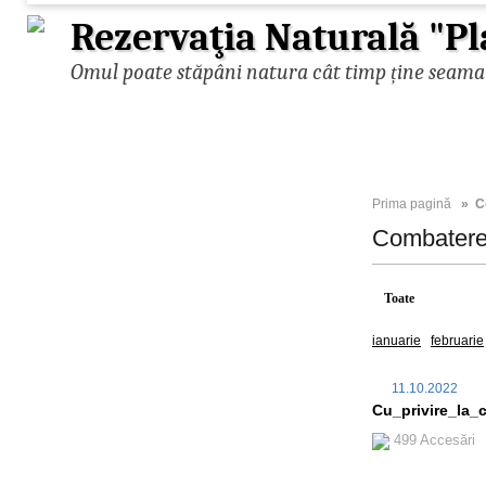
Rezervaţia Naturală "Pl
Omul poate stăpâni natura cât timp ține seama d
Prima pagină
» Co
Combatere
Toate
2022
ianuarie
februarie
11.10.2022
Cu_privire_la_
499 Accesări