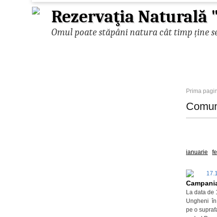
Rezervaţia Naturală "
Omul poate stăpâni natura cât timp ține se
Prima pagi
Comun
Toate
ianuarie
f
17.
Campania
La data de 
Ungheni în 
pe o supraf