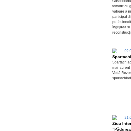
Gospodaria 
tematic cu g
valoare a m
participat di
profesional
îngrijirea 
reconstrucți
02.
Spartachi
Spartachiada
mai curent 
Vodă.Rezerva
spartachiad
21.
Ziua Inte
”Pădurea