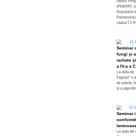
cadrul Prog
(PNERP) cu 
Republicii M
Parlamentulu
cadrul Î.S R
15.
Seminar d
fungi și 
raritate 
a IV-a a 
La data de 
Fagului” s-
de plante, f
și a algorit
07.
Seminar i
conformit
lemnoase 
La data de 