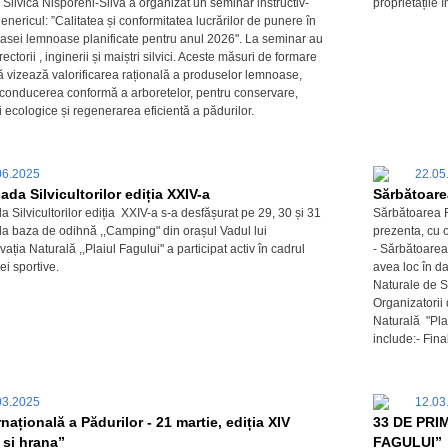
Silvica Nisporeni-Silva a organizat un seminar instructiv-
proprietățile 
enericul: ”Calitatea și conformitatea lucrărilor de punere în
asei lemnoase planificate pentru anul 2026". La seminar au
rectorii , inginerii și maiștri silvici. Aceste măsuri de formare
ă vizează valorificarea rațională a produselor lemnoase,
și conducerea conformă a arboretelor, pentru conservare,
i ecologice și regenerarea eficientă a pădurilor.
06.2025
22.05
ada Silvicultorilor ediția XXIV-a
Sărbătoarea
 Silvicultorilor ediția XXIV-a s-a desfășurat pe 29, 30 și 31
Sărbătoarea 
la baza de odihnă ,,Camping" din orașul Vadul lui
prezenta, cu 
ția Naturală ,,Plaiul Fagului" a participat activ în cadrul
- Sărbătoarea 
ei sportive.
avea loc în da
Naturale de St
Organizatori
Naturală "Pl
include:- Final
03.2025
12.03
rnațională a Pădurilor - 21 martie, ediția XIV
33 DE PRI
 și hrana”
FAGULUI”