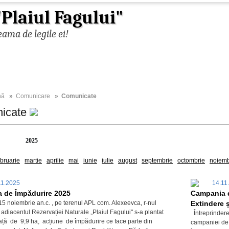
Plaiul Fagului"
ama de legile ei!
nă
»
Comunicare
» Comunicate
icate
2026
2025
2024
2023
2022
2021
2020
2019
2018
ebruarie
martie
aprilie
mai
iunie
iulie
august
septembrie
octombrie
noiemb
11.2025
14.11
 de Împădurire 2025
Campania d
15 noiembrie an.c. , pe terenul APL com. Alexeevca, r-nul
Extindere ș
adiacentul Rezervației Naturale „Plaiul Fagului" s-a plantat
Întreprindere
ață de 9,9 ha, acțiune de împădurire ce face parte din
campaniei de 