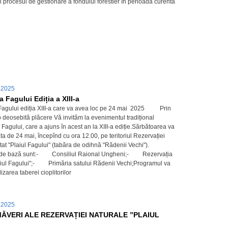
în procesul de gestionare a fondului forestier în perioada curentă
.2025
 Fagului Ediția a XIII-a
Fagului ediția XIII-a care va avea loc pe 24 mai 2025 Prin
o deosebită plăcere Vă invităm la evenimentul tradițional
Fagului, care a ajuns în acest an la XIII-a ediție.Sărbătoarea va
ta de 24 mai, începînd cu ora 12.00, pe teritoriul Rezervației
at "Plaiul Fagului" (tabăra de odihnă "Rădenii Vechi").
i de bază sunt:- Consiliul Raional Ungheni;- Rezervația
aiul Fagului";- Primăria satului Rădenii Vechi;Programul va
izarea taberei cioplitorilor
.2025
MĂVERI ALE REZERVAȚIEI NATURALE ”PLAIUL