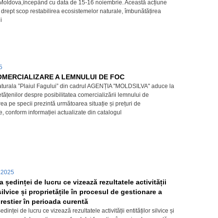
Moldova,începând cu data de 15-16 noiembrie. Această acțiune
 drept scop restabilirea ecosistemelor naturale, îmbunătățirea
i
25
OMERCIALIZARE A LEMNULUI DE FOC
turala ”Plaiul Fagului” din cadrul AGENȚIA "MOLDSILVA" aduce la
tățenilor despre posibilitatea comercializării lemnului de
ea pe specii prezintă următoarea situație și prețuri de
, conform informației actualizate din catalogul
.2025
ședinței de lucru ce vizează rezultatele activității
 silvice și proprietățile în procesul de gestionare a
restier în perioada curentă
inței de lucru ce vizează rezultatele activității entităților silvice și