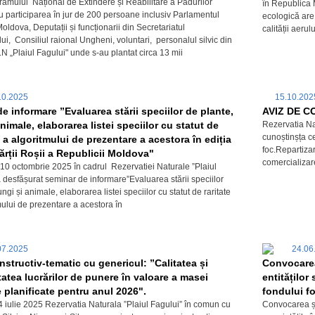
ramului Național de Extindere și Reabilitare a Pădurilor
în Republica 
participarea în jur de 200 persoane inclusiv Parlamentul
ecologică are
oldova, Deputații și funcționarii din Secretariatul
calității aerulu
i, Consiliul raional Ungheni, voluntari, personalul silvic din
.N „Plaiul Fagului" unde s-au plantat circa 13 mii
10.2025
15.10.20
e informare ”Evaluarea stării speciilor de plante,
AVIZ DE C
animale, elaborarea listei speciilor cu statut de
Rezervatia Na
cunoștinșța ce
și a algoritmului de prezentare a acestora în ediția
foc.Repartizar
Cărții Roșii a Republicii Moldova"
comercializare
10 octombrie 2025 în cadrul Rezervatiei Naturale ”Plaiul
a desfășurat seminar de informare”Evaluarea stării speciilor
ungi și animale, elaborarea listei speciilor cu statut de raritate
mului de prezentare a acestora în
07.2025
24.06
nstructiv-tematic cu genericul: ”Calitatea și
Convocarea 
atea lucrărilor de punere în valoare a masei
entităților
planificate pentru anul 2026".
fondului fo
4 iulie 2025 Rezervatia Naturala ”Plaiul Fagului” în comun cu
Convocarea șed