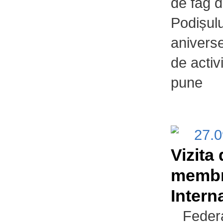
de fag d
Podișulu
aniverse
de activ
pune
27.
Vizita
membri
Intern
Federaț