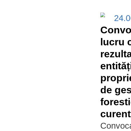
24.
Convoc
lucru 
rezulta
entităț
propri
de ges
forest
curen
Convoca