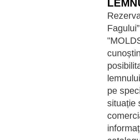
LEMNU
Rezervat
Fagului
"MOLDSI
cunoștin
posibili
lemnului
pe spec
situație 
comerci
informaț