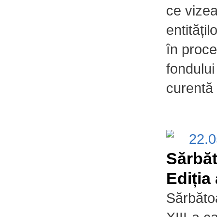
ce vizea
entitățil
în proce
fondului
curentă
22.
Sărbăt
Ediția 
Sărbătoa