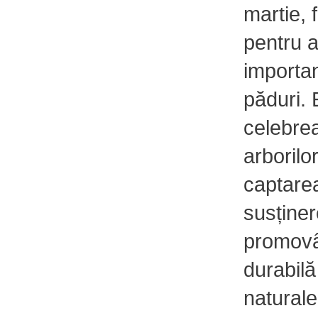
martie, 
pentru a
importan
păduri.
celebrea
arborilor
captarea
susținer
promovâ
durabilă
naturale