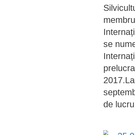
Silvicul
membru 
Internaț
se nume
Internați
prelucra
2017.La
septembr
de lucru