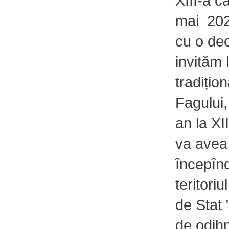
XIII-a c
mai 20
cu o de
invităm 
tradițio
Fagului,
an la XI
va avea 
începînd
teritori
de Stat 
de odihn