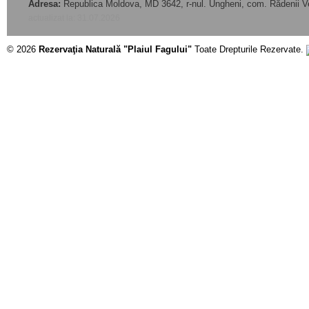
Adresa:
Republica Moldova, MD 3642, r-nul. Ungheni, com. Rădenii V
actualizat la: 31.07.2026
© 2026
Rezervaţia Naturală "Plaiul Fagului"
Toate Drepturile Rezervate.