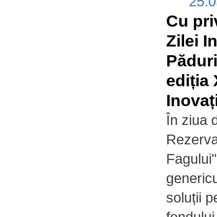
25.
Cu pri
Zilei I
Păduri
ediția 
Inovaț
În ziua 
Rezervaț
Fagului"
genericu
soluții 
fondului 