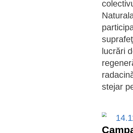
colectiv
Naturala
particip
suprafeț
lucrări 
regeneră
radacină
stejar p
14.
Campa