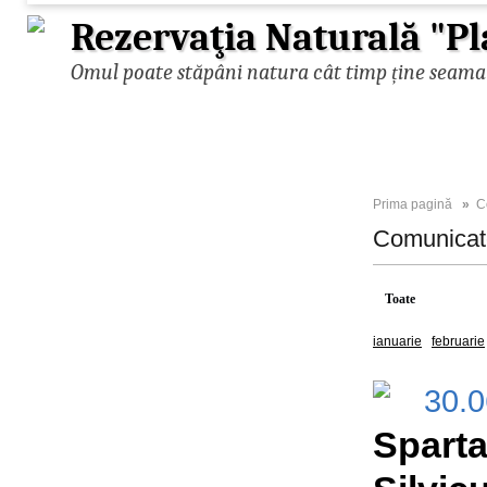
Rezervaţia Naturală "Pl
Omul poate stăpâni natura cât timp ține seama d
Prima pagină
»
C
Comunica
Toate
2026
ianuarie
februarie
30.
Spart