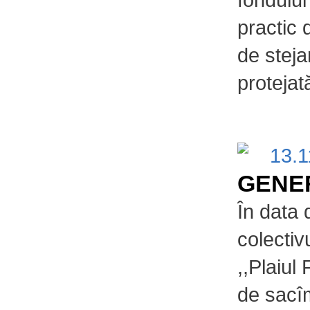
practic 
de steja
protejat
13.
GENER
În data
colectiv
,,Plaiul 
de sacîm