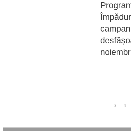
Program
Împăduri
campani
desfășoa
noiembr
1
2
3