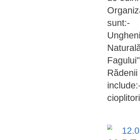
Organiza
sunt:- 
Unghen
Naturală
Fagului
Rădenii
include:
cioplitor
12.