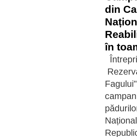
din Ca
Națion
Reabil
în toa
Întrepr
Rezervaț
Fagului"
campani
pădurilo
Național
Republi