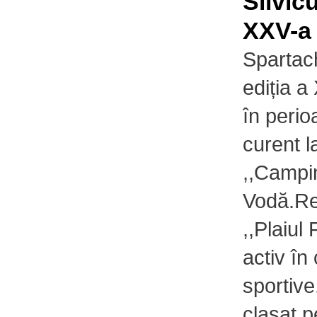
Silvicu
XXV-a
Spartach
ediția a
în perio
curent 
,,Campin
Vodă.Re
,,Plaiul 
activ în
sportive
clasat 