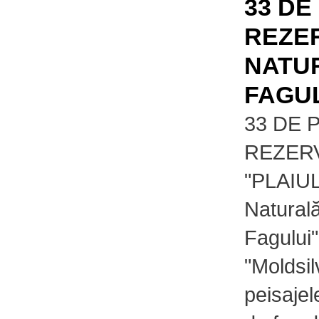
33 DE
REZER
NATUR
FAGUL
33 DE 
REZERV
"PLAIUL
Naturală
Fagului"
"Moldsil
peisajel