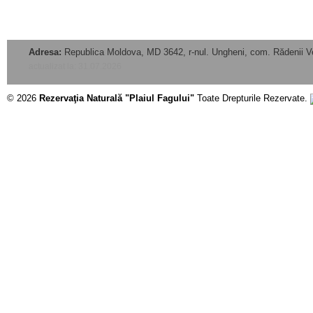
Adresa:
Republica Moldova, MD 3642, r-nul. Ungheni, com. Rădenii V
actualizat la: 31.07.2026
© 2026
Rezervaţia Naturală "Plaiul Fagului"
Toate Drepturile Rezervate.