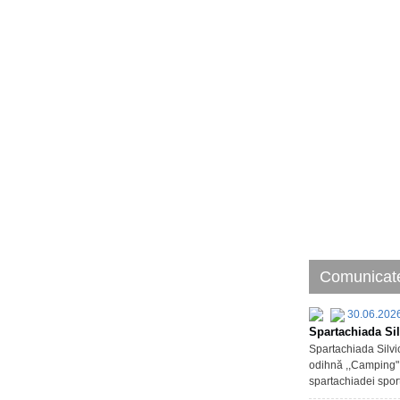
Comunicate
30.06.202
Spartachiada Sil
Spartachiada Silvic
odihnă ,,Camping" d
spartachiadei sport