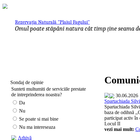
Rezervaţia Naturală "Plaiul Fagului"
Omul poate stăpâni natura cât timp ține seama de 
Comunic
Sondaj de opinie
Sunteti multumiti de serviciile prestate
de intreprinderea noastra?
30.06.2026
Spartachiada Silvi
Da
Spartachiada Silvi
Nu
baza de odihnă ,,
participat activ în
Se poate si mai bine
Locul II
Nu ma intereseaza
vezi mai mult:
C
Arhivă