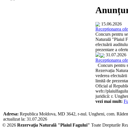
Anunțur
15.06.2026
Recepționarea ofer
Concurs pentru sel
Naturală "Plaiul F
efectuării auditulu
prezentare a oferte
31.07.2026
Recepționarea ofer
Concurs pentru sel
Rezervația Natural
vederea efectuării
limită de prezentar
Oficial al Republi
web://plaiulfagului
juridică: r. Unghen
vezi mai mult:
Fu
Adresa:
Republica Moldova, MD 3642, r-nul. Ungheni, com. Răden
actualizat la: 31.07.2026
© 2026
Rezervaţia Naturală "Plaiul Fagului"
Toate Drepturile Re