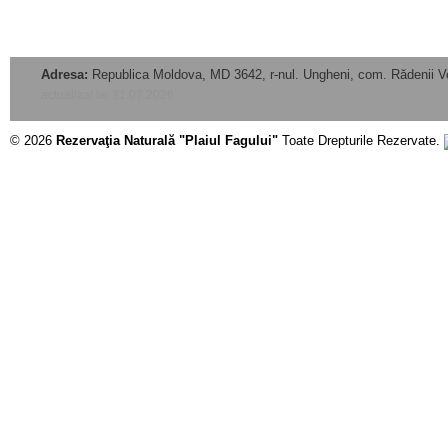
Adresa:
Republica Moldova, MD 3642, r-nul. Ungheni, com. Rădenii V
actualizat la: 31.07.2026
© 2026
Rezervaţia Naturală "Plaiul Fagului"
Toate Drepturile Rezervate.