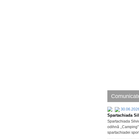
Comunicate
30.06.202
Spartachiada Sil
Spartachiada Silvic
odihnă ,,Camping" d
spartachiadei sport