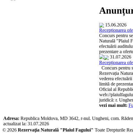
Anunțur
15.06.2026
Recepționarea ofer
Concurs pentru sel
Naturală "Plaiul F
efectuării auditulu
prezentare a oferte
31.07.2026
Recepționarea ofer
Concurs pentru sel
Rezervația Natural
vederea efectuării
limită de prezentar
Oficial al Republi
web://plaiulfagului
juridică: r. Unghen
vezi mai mult:
Fu
Adresa:
Republica Moldova, MD 3642, r-nul. Ungheni, com. Răden
actualizat la: 31.07.2026
© 2026
Rezervaţia Naturală "Plaiul Fagului"
Toate Drepturile Re