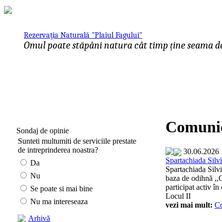
Rezervaţia Naturală "Plaiul Fagului"
Omul poate stăpâni natura cât timp ține seama de 
Comunic
Sondaj de opinie
Sunteti multumiti de serviciile prestate
de intreprinderea noastra?
30.06.2026
Spartachiada Silvi
Da
Spartachiada Silvi
Nu
baza de odihnă ,,
participat activ în
Se poate si mai bine
Locul II
Nu ma intereseaza
vezi mai mult:
C
Arhivă