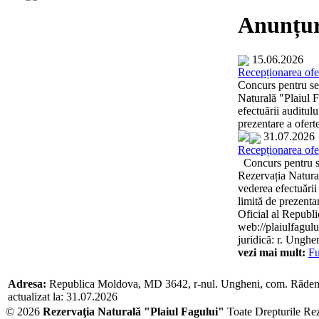
Anunțur
15.06.2026
Recepționarea ofer
Concurs pentru sel
Naturală "Plaiul F
efectuării auditulu
prezentare a oferte
31.07.2026
Recepționarea ofer
Concurs pentru sel
Rezervația Natural
vederea efectuării
limită de prezentar
Oficial al Republi
web://plaiulfagului
juridică: r. Unghen
vezi mai mult:
Fu
Adresa:
Republica Moldova, MD 3642, r-nul. Ungheni, com. Răden
actualizat la: 31.07.2026
© 2026
Rezervaţia Naturală "Plaiul Fagului"
Toate Drepturile Re