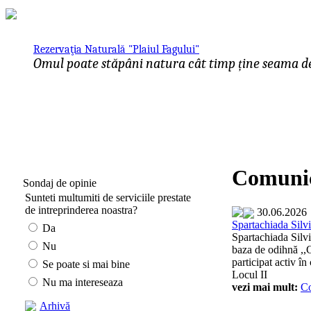
Rezervaţia Naturală "Plaiul Fagului"
Omul poate stăpâni natura cât timp ține seama de 
Comunic
Sondaj de opinie
Sunteti multumiti de serviciile prestate
de intreprinderea noastra?
30.06.2026
Spartachiada Silvi
Da
Spartachiada Silvi
Nu
baza de odihnă ,,
participat activ în
Se poate si mai bine
Locul II
Nu ma intereseaza
vezi mai mult:
C
Arhivă