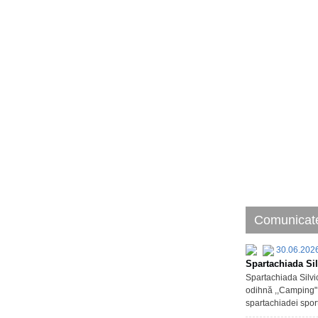
Comunicate
30.06.202
Spartachiada Sil
Spartachiada Silvic
odihnă ,,Camping" d
spartachiadei sport