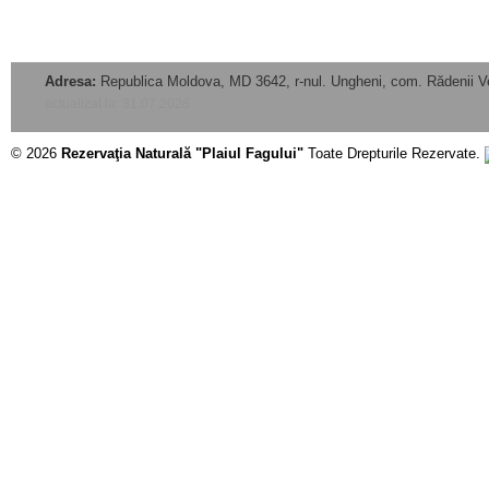
Adresa:
Republica Moldova, MD 3642, r-nul. Ungheni, com. Rădenii V
actualizat la: 31.07.2026
© 2026
Rezervaţia Naturală "Plaiul Fagului"
Toate Drepturile Rezervate.