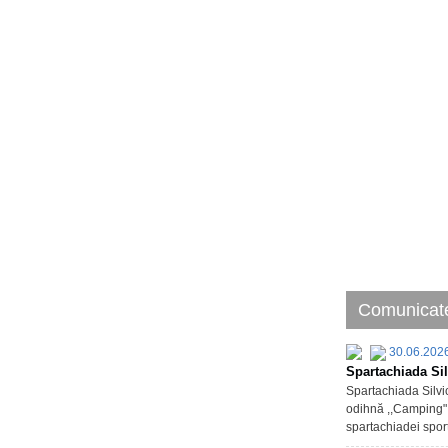
Comunicate
30.06.202
Spartachiada Sil
Spartachiada Silvic
odihnă ,,Camping" d
spartachiadei sport