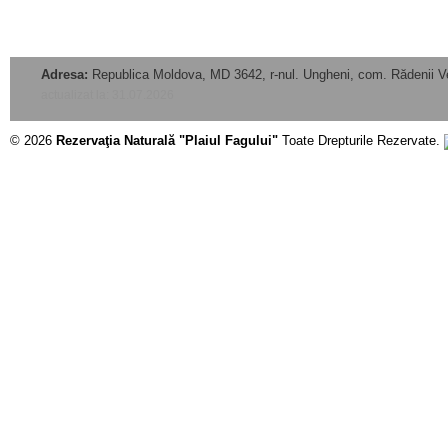
Adresa:
Republica Moldova, MD 3642, r-nul. Ungheni, com. Rădenii V
actualizat la: 31.07.2026
© 2026
Rezervaţia Naturală "Plaiul Fagului"
Toate Drepturile Rezervate.