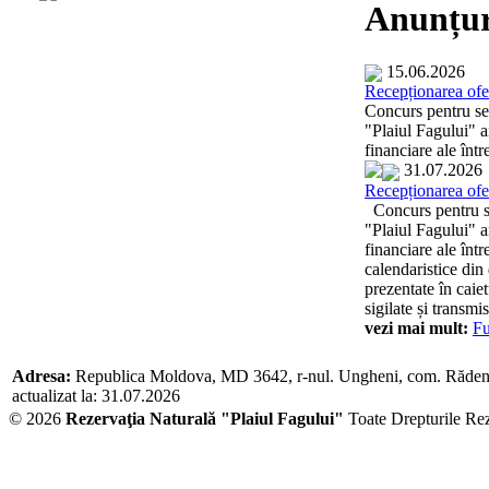
Anunțur
15.06.2026
Recepționarea ofer
Concurs pentru sel
"Plaiul Fagului" an
financiare ale înt
31.07.2026
Recepționarea ofer
Concurs pentru sel
"Plaiul Fagului" an
financiare ale înt
calendaristice din
prezentate în caie
sigilate și transmi
vezi mai mult:
Fu
Adresa:
Republica Moldova, MD 3642, r-nul. Ungheni, com. Răden
actualizat la: 31.07.2026
© 2026
Rezervaţia Naturală "Plaiul Fagului"
Toate Drepturile Re