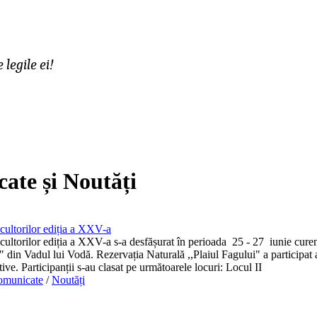
legile ei!
ate și Noutăți
cultorilor ediția a XXV-a
cultorilor ediția a XXV-a s-a desfășurat în perioada 25 - 27 iunie curen
din Vadul lui Vodă. Rezervația Naturală ,,Plaiul Fagului" a participat a
ive. Participanții s-au clasat pe următoarele locuri: Locul II
omunicate
/
Noutăți