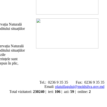
rvația Naturală
itului situațiilor
ervația Naturală
itului situațiilor
zile
rințele sunt
epun în plic,
Tel.:
0236 9 35 35
Fax:
0236 9 35 35
Email:
plaiulfagului@moldsilva.gov.md
Total vizitatori
:
230240
|
ieri
:
106
|
azi
:
59
|
online
:
2