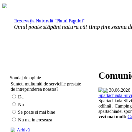
Rezervaţia Naturală "Plaiul Fagului"
Omul poate stăpâni natura cât timp ține seama de 
Comunic
Sondaj de opinie
Sunteti multumiti de serviciile prestate
de intreprinderea noastra?
30.06.2026
Spartachiada Silvi
Da
Spartachiada Silvi
Nu
odihnă ,,Camping" 
spartachiadei sport
Se poate si mai bine
vezi mai mult:
C
Nu ma intereseaza
Arhivă