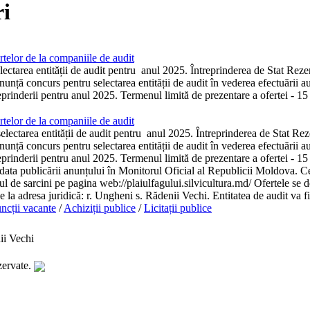
i
telor de la companiile de audit
ectarea entității de audit pentru anul 2025. Întreprinderea de Stat Reze
unță concurs pentru selectarea entității de audit în vederea efectuării aud
reprinderii pentru anul 2025. Termenul limită de prezentare a ofertei - 15
telor de la companiile de audit
ectarea entității de audit pentru anul 2025. Întreprinderea de Stat Rez
unță concurs pentru selectarea entității de audit în vederea efectuării aud
reprinderii pentru anul 2025. Termenul limită de prezentare a ofertei - 15 
 data publicării anunțului în Monitorul Oficial al Republicii Moldova. Ce
tul de sarcini pe pagina web://plaiulfagului.silvicultura.md/ Ofertele se d
se la adresa juridică: r. Ungheni s. Rădenii Vechi. Entitatea de audit va fi
ncții vacante
/
Achiziții publice
/
Licitații publice
ii Vechi
zervate.