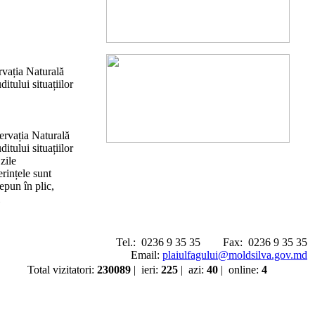
rvația Naturală
itului situațiilor
ervația Naturală
itului situațiilor
zile
rințele sunt
epun în plic,
Tel.:
0236 9 35 35
Fax:
0236 9 35 35
Email:
plaiulfagului@moldsilva.gov.md
Total vizitatori
:
230089
|
ieri
:
225
|
azi
:
40
|
online
:
4