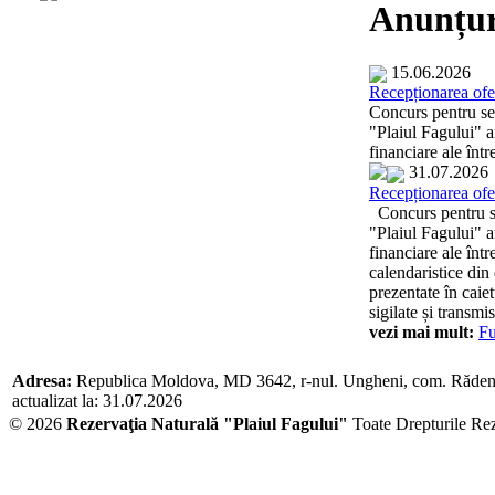
Anunțur
15.06.2026
Recepționarea ofer
Concurs pentru sel
"Plaiul Fagului" an
financiare ale înt
31.07.2026
Recepționarea ofer
Concurs pentru sel
"Plaiul Fagului" an
financiare ale înt
calendaristice din
prezentate în caie
sigilate și transmi
vezi mai mult:
Fu
Adresa:
Republica Moldova, MD 3642, r-nul. Ungheni, com. Răden
actualizat la: 31.07.2026
© 2026
Rezervaţia Naturală "Plaiul Fagului"
Toate Drepturile Re