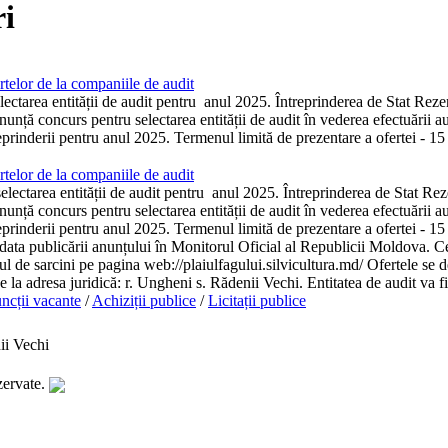
i
telor de la companiile de audit
ectarea entității de audit pentru anul 2025. Întreprinderea de Stat Reze
unță concurs pentru selectarea entității de audit în vederea efectuării aud
reprinderii pentru anul 2025. Termenul limită de prezentare a ofertei - 15
telor de la companiile de audit
ectarea entității de audit pentru anul 2025. Întreprinderea de Stat Rez
unță concurs pentru selectarea entității de audit în vederea efectuării aud
reprinderii pentru anul 2025. Termenul limită de prezentare a ofertei - 15 
 data publicării anunțului în Monitorul Oficial al Republicii Moldova. Ce
tul de sarcini pe pagina web://plaiulfagului.silvicultura.md/ Ofertele se d
se la adresa juridică: r. Ungheni s. Rădenii Vechi. Entitatea de audit va fi
ncții vacante
/
Achiziții publice
/
Licitații publice
ii Vechi
zervate.