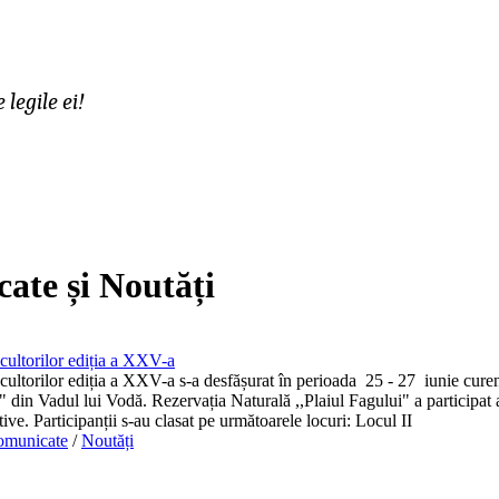
legile ei!
ate și Noutăți
cultorilor ediția a XXV-a
cultorilor ediția a XXV-a s-a desfășurat în perioada 25 - 27 iunie curen
din Vadul lui Vodă. Rezervația Naturală ,,Plaiul Fagului" a participat a
ive. Participanții s-au clasat pe următoarele locuri: Locul II
omunicate
/
Noutăți