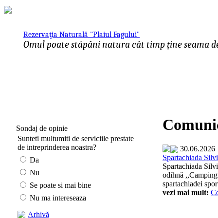
Rezervaţia Naturală "Plaiul Fagului"
Omul poate stăpâni natura cât timp ține seama de 
Comunic
Sondaj de opinie
Sunteti multumiti de serviciile prestate
de intreprinderea noastra?
30.06.2026
Spartachiada Silvi
Da
Spartachiada Silvi
Nu
odihnă ,,Camping" 
spartachiadei sport
Se poate si mai bine
vezi mai mult:
C
Nu ma intereseaza
Arhivă