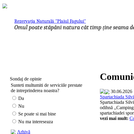
Rezervaţia Naturală "Plaiul Fagului"
Omul poate stăpâni natura cât timp ține seama de 
Comunic
Sondaj de opinie
Sunteti multumiti de serviciile prestate
de intreprinderea noastra?
30.06.2026
Spartachiada Silvi
Da
Spartachiada Silvi
Nu
odihnă ,,Camping" 
spartachiadei sport
Se poate si mai bine
vezi mai mult:
C
Nu ma intereseaza
Arhivă