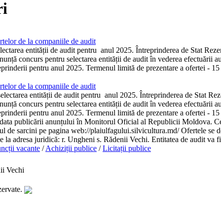
i
telor de la companiile de audit
ectarea entității de audit pentru anul 2025. Întreprinderea de Stat Reze
unță concurs pentru selectarea entității de audit în vederea efectuării aud
reprinderii pentru anul 2025. Termenul limită de prezentare a ofertei - 15
telor de la companiile de audit
ectarea entității de audit pentru anul 2025. Întreprinderea de Stat Rez
unță concurs pentru selectarea entității de audit în vederea efectuării aud
reprinderii pentru anul 2025. Termenul limită de prezentare a ofertei - 15 
 data publicării anunțului în Monitorul Oficial al Republicii Moldova. Ce
tul de sarcini pe pagina web://plaiulfagului.silvicultura.md/ Ofertele se d
se la adresa juridică: r. Ungheni s. Rădenii Vechi. Entitatea de audit va fi
ncții vacante
/
Achiziții publice
/
Licitații publice
ii Vechi
zervate.