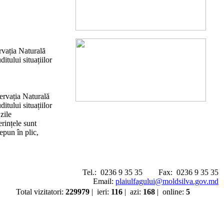
rvația Naturală
itului situațiilor
ervația Naturală
itului situațiilor
zile
rințele sunt
epun în plic,
Tel.:
0236 9 35 35
Fax:
0236 9 35 35
Email:
plaiulfagului@moldsilva.gov.md
Total vizitatori
:
229979
|
ieri
:
116
|
azi
:
168
|
online
:
5