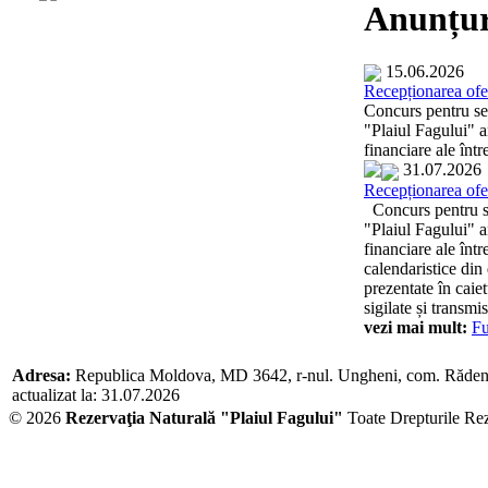
Anunțur
15.06.2026
Recepționarea ofer
Concurs pentru sel
"Plaiul Fagului" an
financiare ale înt
31.07.2026
Recepționarea ofer
Concurs pentru sel
"Plaiul Fagului" an
financiare ale înt
calendaristice din
prezentate în caie
sigilate și transmi
vezi mai mult:
Fu
Adresa:
Republica Moldova, MD 3642, r-nul. Ungheni, com. Răden
actualizat la: 31.07.2026
© 2026
Rezervaţia Naturală "Plaiul Fagului"
Toate Drepturile Re