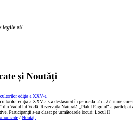
legile ei!
ate și Noutăți
cultorilor ediția a XXV-a
cultorilor ediția a XXV-a s-a desfășurat în perioada 25 - 27 iunie curen
din Vadul lui Vodă. Rezervația Naturală ,,Plaiul Fagului" a participat a
ive. Participanții s-au clasat pe următoarele locuri: Locul II
omunicate
/
Noutăți