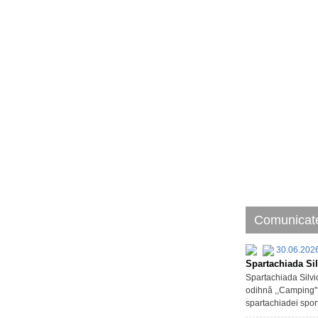
Comunicate
30.06.202
Spartachiada Sil
Spartachiada Silvic
odihnă ,,Camping" d
spartachiadei sport