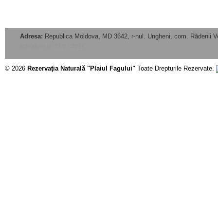
Adresa:
Republica Moldova, MD 3642, r-nul. Ungheni, com. Rădenii V
actualizat la: 31.07.2026
© 2026
Rezervaţia Naturală "Plaiul Fagului"
Toate Drepturile Rezervate.