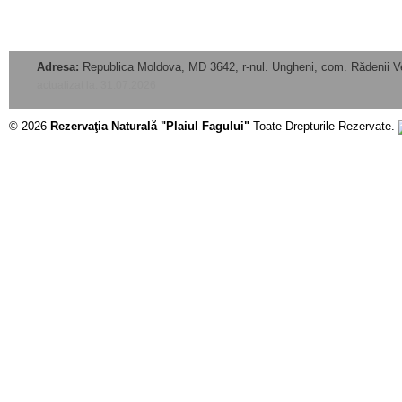
Adresa:
Republica Moldova, MD 3642, r-nul. Ungheni, com. Rădenii V
actualizat la: 31.07.2026
© 2026
Rezervaţia Naturală "Plaiul Fagului"
Toate Drepturile Rezervate.