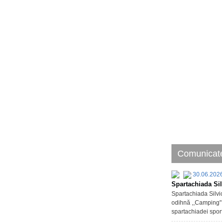
Comunicate
30.06.202
Spartachiada Sil
Spartachiada Silvic
odihnă ,,Camping" d
spartachiadei sport