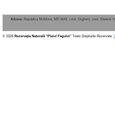
Adresa:
Republica Moldova, MD 3642, r-nul. Ungheni, com. Rădenii V
actualizat la: 31.07.2026
© 2026
Rezervaţia Naturală "Plaiul Fagului"
Toate Drepturile Rezervate.