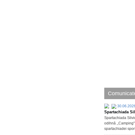
Comunicate
30.06.202
Spartachiada Sil
Spartachiada Silvic
odihnă ,,Camping" d
spartachiadei sport