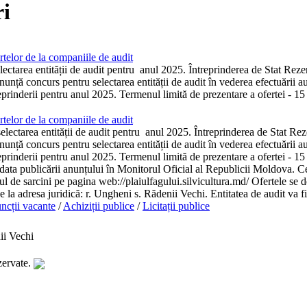
i
telor de la companiile de audit
ectarea entității de audit pentru anul 2025. Întreprinderea de Stat Reze
unță concurs pentru selectarea entității de audit în vederea efectuării aud
reprinderii pentru anul 2025. Termenul limită de prezentare a ofertei - 15
telor de la companiile de audit
ectarea entității de audit pentru anul 2025. Întreprinderea de Stat Rez
unță concurs pentru selectarea entității de audit în vederea efectuării aud
reprinderii pentru anul 2025. Termenul limită de prezentare a ofertei - 15 
 data publicării anunțului în Monitorul Oficial al Republicii Moldova. Ce
tul de sarcini pe pagina web://plaiulfagului.silvicultura.md/ Ofertele se d
se la adresa juridică: r. Ungheni s. Rădenii Vechi. Entitatea de audit va fi
ncții vacante
/
Achiziții publice
/
Licitații publice
ii Vechi
zervate.