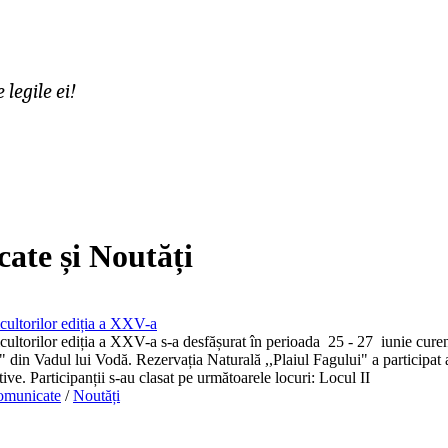
legile ei!
ate și Noutăți
cultorilor ediția a XXV-a
cultorilor ediția a XXV-a s-a desfășurat în perioada 25 - 27 iunie curen
din Vadul lui Vodă. Rezervația Naturală ,,Plaiul Fagului" a participat a
ive. Participanții s-au clasat pe următoarele locuri: Locul II
omunicate
/
Noutăți