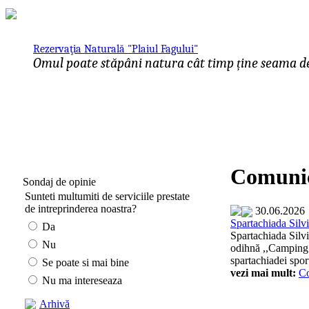
Rezervaţia Naturală "Plaiul Fagului"
Omul poate stăpâni natura cât timp ține seama de 
Comunic
Sondaj de opinie
Sunteti multumiti de serviciile prestate
de intreprinderea noastra?
30.06.2026
Spartachiada Silvi
Da
Spartachiada Silvi
Nu
odihnă ,,Camping" 
spartachiadei sport
Se poate si mai bine
vezi mai mult:
C
Nu ma intereseaza
Arhivă