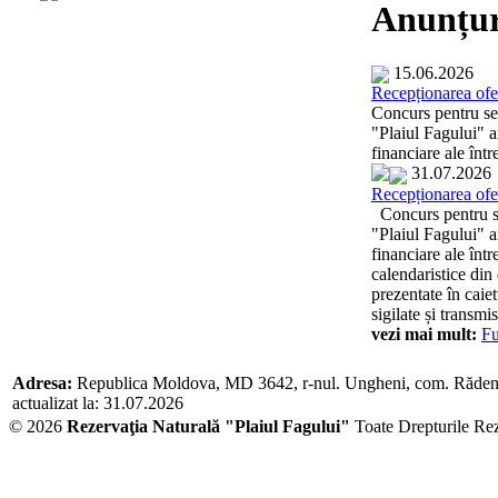
Anunțur
15.06.2026
Recepționarea ofer
Concurs pentru sel
"Plaiul Fagului" an
financiare ale înt
31.07.2026
Recepționarea ofer
Concurs pentru sel
"Plaiul Fagului" an
financiare ale înt
calendaristice din
prezentate în caie
sigilate și transmi
vezi mai mult:
Fu
Adresa:
Republica Moldova, MD 3642, r-nul. Ungheni, com. Răden
actualizat la: 31.07.2026
© 2026
Rezervaţia Naturală "Plaiul Fagului"
Toate Drepturile Re