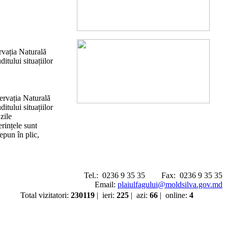
rvația Naturală
itului situațiilor
ervația Naturală
itului situațiilor
zile
rințele sunt
epun în plic,
Tel.:
0236 9 35 35
Fax:
0236 9 35 35
Email:
plaiulfagului@moldsilva.gov.md
Total vizitatori
:
230119
|
ieri
:
225
|
azi
:
66
|
online
:
4